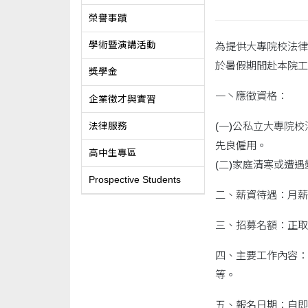
榮譽事蹟
學術暨演講活動
為提供大專院校法律
於暑假期間赴本院工
獎學金
一丶應徵資格：
企業徵才與實習
(一)公私立大專院
法律服務
先良僱用。
高中生專區
(二)家庭清寒或遭
Prospective Students
二、薪資待遇：月薪制
三、招募名額：正取
四、主要工作內容：
等。
五、報名日期：自即