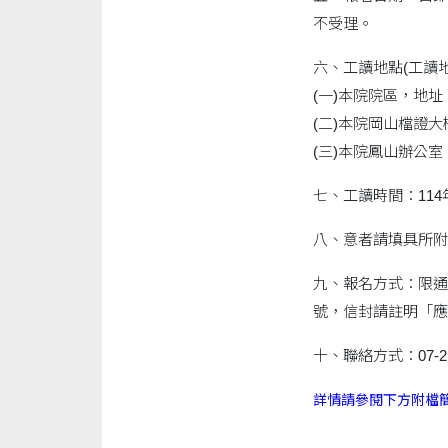
不受理。
六、工讀地點(工讀
(一)本院院區，地址
(二)本院岡山檔證
(三)本院鳳山辦公
七、工讀時間：114
八、意者請填具所附
九、報名方式：限通
號，信封請註明「應
十、聯絡方式：07-21
詳情請參閱下方附檔