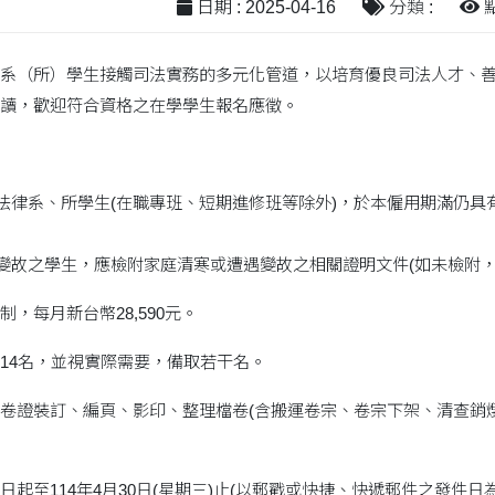
日期 : 2025-04-16
分類 :
點
系（所）學生接觸司法實務的多元化管道，以培育優良司法人才、
讀，歡迎符合資格之在學學生報名應徵。
校法律系、所學生(在職專班、短期進修班等除外)，於本僱用期滿仍
遇變故之學生，應檢附家庭清寒或遭遇變故之相關證明文件(如未檢附
，每月新台幣28,590元。
14名，並視實際需要，備取若干名。
卷證裝訂、編頁、影印、整理檔卷(含搬運卷宗、卷宗下架、清查銷
日起至114年4月30日(星期三)止(以郵戳或快捷、快遞郵件之發件