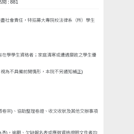
閱 : 881
善盡社會責任，特招募大專院校法律系（所）學生
具有在學學生資格者；家庭清寒或遭遇變故之學生優
，視為不具備前開情形，本院不另通知補正)
燬卷宗)、協助整理卷證、收文收狀及其他交辦事項
日為憑)，逾期、欠缺報名表或應徵資格證明文件者均