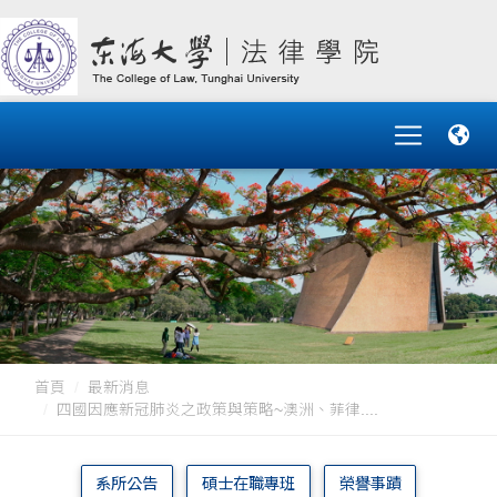
首頁
最新消息
四國因應新冠肺炎之政策與策略~澳洲、菲律....
系所公告
碩士在職專班
榮譽事蹟